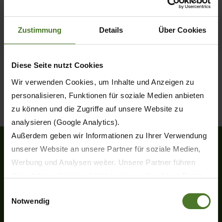
LEARN MORE
Zustimmung
Details
Über Cookies
Diese Seite nutzt Cookies
1
Wir verwenden Cookies, um Inhalte und Anzeigen zu
personalisieren, Funktionen für soziale Medien anbieten
zu können und die Zugriffe auf unsere Website zu
analysieren (Google Analytics).
Außerdem geben wir Informationen zu Ihrer Verwendung
unserer Website an unsere Partner für soziale Medien,
Werbung und Analysen weiter. Unsere Partner führen
Krone North America
diese Informationen möglicherweise mit weiteren Daten
12121 Forest Park Dr.,
zusammen, die Sie ihnen bereitgestellt haben oder die
Einwilligungsauswahl
Olive Branch, MS 38654
Notwendig
sie im Rahmen Ihrer Nutzung der Dienste gesammelt
Tel.
662-913-7171
haben.
info@krone-na.com