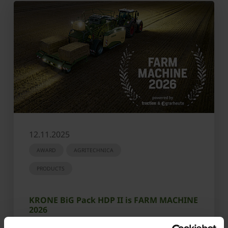
12.11.2025
AWARD
AGRITECHNICA
PRODUCTS
KRONE BiG Pack HDP II is FARM MACHINE
2026