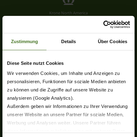
Krone North America
12121 Forest Park Dr.,
Olive Branch, MS 38654
Tel.
662-913-7171
Zustimmung
Details
Über Cookies
info@krone-na.com
Diese Seite nutzt Cookies
Wir verwenden Cookies, um Inhalte und Anzeigen zu
personalisieren, Funktionen für soziale Medien anbieten
Products
zu können und die Zugriffe auf unsere Website zu
New Products
analysieren (Google Analytics).
Disc mowers
Außerdem geben wir Informationen zu Ihrer Verwendung
Rotary tedders
unserer Website an unsere Partner für soziale Medien,
Rotary rakes
Werbung und Analysen weiter. Unsere Partner führen
Round balers
Bale wrappers
diese Informationen möglicherweise mit weiteren Daten