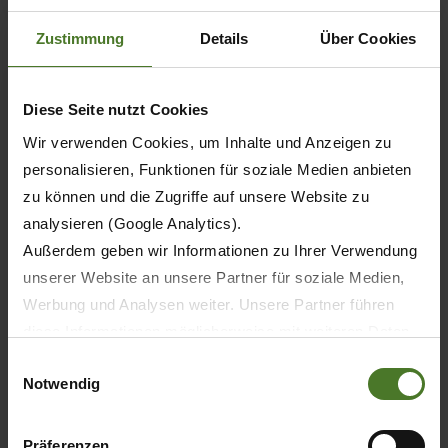
Zustimmung
Details
Über Cookies
Diese Seite nutzt Cookies
Wir verwenden Cookies, um Inhalte und Anzeigen zu
personalisieren, Funktionen für soziale Medien anbieten
zu können und die Zugriffe auf unsere Website zu
analysieren (Google Analytics).
Außerdem geben wir Informationen zu Ihrer Verwendung
unserer Website an unsere Partner für soziale Medien,
Werbung und Analysen weiter. Unsere Partner führen
04.09.2025
diese Informationen möglicherweise mit weiteren Daten
PRESS
PRODUCTS
zusammen, die Sie ihnen bereitgestellt haben oder die
Einwilligungsauswahl
Notwendig
sie im Rahmen Ihrer Nutzung der Dienste gesammelt
AGRITECHNICA
haben.
Wir setzen im Rahmen des Trackings auch Dienstleister
Präferenzen