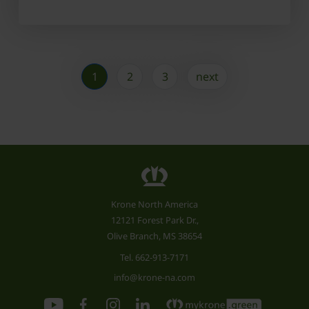
1
2
3
next
Krone North America
12121 Forest Park Dr.,
Olive Branch, MS 38654
Tel.
662-913-7171
info@krone-na.com